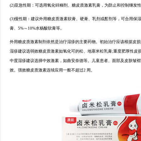
(2)亚急性期：可选用氧化锌糊剂、糖皮质激素乳膏，为防止和控制继发
(3)慢性期：建议外用糖皮质激素软膏、硬膏、乳剂或酊剂等，可合用保湿
膏、5%～10%水杨酸软膏等。
外用糖皮质激素制剂依然是治疗湿疹的主要药物。初始治疗应该根据皮损
湿疹建议选弱效糖皮质激素如氢化可的松、地塞米松乳膏;重度肥厚性皮
中度湿疹建议选择中效激素，如曲安奈德等。儿童患者、面部及皮肤皱褶
效。强效糖皮质激素连续应用一般不超过2 周。