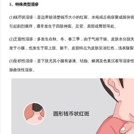
3、特殊类型湿疹
(1)钱币状湿疹：是边界较清楚钱币大小的红斑、水疱或丘疱疹聚成斑块
引起剧烈瘙痒，通常发生于四肢伸面、足背、肩部或臀部等处。
(2)乏脂性湿疹：多发生在秋、冬、春三季，由于气候干燥、皮肤水分脱
发于小腿，也发生于双上肢、躯干。皮损特点为皮肤呈淡红色，浅表皲裂
(3)坠积性湿疹：是下肢尤其小腿有渗液、结痂、鳞屑及色素沉着等湿疹
脉曲张性湿疹。