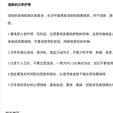
湿疹的日常护理
湿疹的发病机制比较复杂，生活中能诱发湿疹的因素很多，对于湿疹，除
防。
1.避免穿人造纤维、毛织品、过度紧身及颜色鲜艳的衣物，这类衣物或
发病或加重病情。尽量选择宽松舒适、纯棉质柔软的衣物。
2.日常饮食以清淡、易消化、低盐少油为主，尽量少吃辛辣、刺激、鱼类
3.注意个人卫生，不要过度洗澡，一周大约2-3次淋浴为佳，切记不要使
4.患处避免长时间阳光照射和风吹，以免导致皮肤干燥从而加重病情。
5.日常保持良好的心理情绪，避免焦虑、紧张、暴躁、愤怒等负面情绪